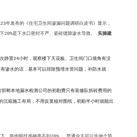
23年发布的《住宅卫生间渗漏问题调研白皮书》显示，
剩下20%是下水口密封不严、瓷砖缝隙渗水导致。
实操建
一次静置24小时，观察楼下天花板、卫生间门口墙角有没
没有渗水的话，基本可以排除预埋水管问题，补防水就
前邯郸本地漏水检测公司的初勘费只有装修队拆砖费用的
盘的沉箱施工布局，不用反复核对图纸，初勘半小时就能出
下，靠肉眼找准确率不到20%。 普通业主可以先做个简