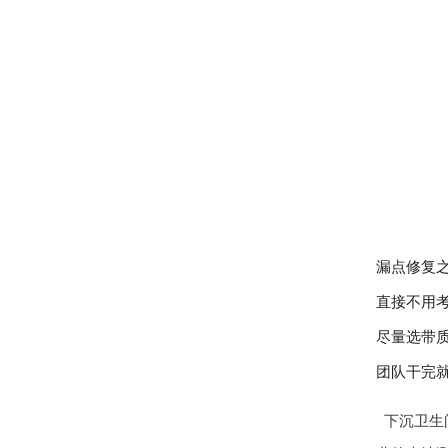
漏点修复之
直接不用
尽量选带
团队干完
下沉卫生