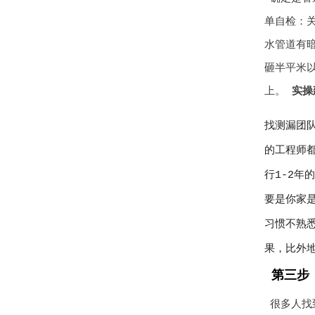
单自检：关
水管道有暗
砸半平米以
上。
实操
找测漏团
的工程师
行1-2年
要是你家
习惯不熟
果，比外
第三步
很多人找