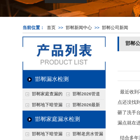
当前位置：
首页
>>
邯郸新闻中心
>>
邯郸公司新闻
邯郸
邯郸漏水检测
最近收到
邯郸家庭查漏的
邯郸2026管道
点还没找
实用小技巧
漏水维修价格表，按
邯郸地下暗管漏
邯郸2026最新
砸了洗手
材质、漏点类型精准
水检测价格高？2026
上门漏水检测价格
邯郸家庭漏水检测
漏点就在
报价
年收费构成与省钱技
表，家庭/商用全品
邯郸地下暗管漏
邯郸老房水管漏
巧
类报价一览
结合多年