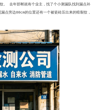
纹。 去年邯郸就有个业主，找了个小测漏队找到漏点补
漏点旁边80cm的位置还有一个被瓷砖压出来的暗裂纹，