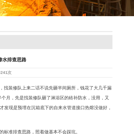
渗水排查思路
9241次
，找装修队上来二话不说先砸半间厕所，钱花了大几千漏
半个月，先是找装修队砸了淋浴区的砖补防水，没用，又
，才发现是预埋在沉箱底下的自来水管道接口热熔没做好，
的标准排查思路，照着做基本不会踩坑。