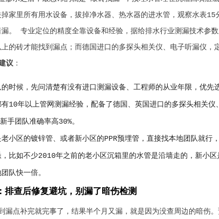
掉家里所有用水设备，拔掉净水器、热水器的进水管，观察水表15分
漏。 专业定位的精度全靠设备和经验，据给排水行业测漏技术参数显
上的砖才能找到漏点；而德国进口的多探头相关仪、电子听漏仪，定位
建议
：
队的时候，先问清楚有没有进口测漏设备、工程师的从业年限，优先选
都有10年以上管网测漏经验，配备了德国、英国进口的多探头相关仪
的新手团队准确率高30%。
是老小区的镀锌管、或者新小区的PPR预埋管，直接找本地团队就行
悉，比如不少2010年之前的老小区沉箱里的水管是沿墙走的，新小
地团队快一倍。
：排查后修复避坑，别漏了暗伤检测
到漏点补完就完事了，结果半个月又漏，就是因为没查周边的暗伤。