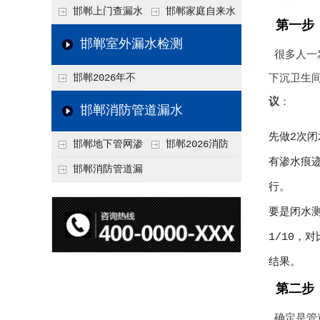
水检测技术与价格关
水检测与维修价格20
邯郸上门查漏水
邯郸家庭自来水
第一步
联2026，不同方法收
26，老旧管道改造方
vs 自行检测：2026
管漏水检测全攻略：
邯郸室外漏水检测
很多人一
费差异
案参考
年成本与效果对比分
价格、方法、避坑要
邯郸2026年不
下沉卫生间
析
点2026
同城市上门查漏水价
议
：
邯郸消防管道漏水
格差异分析，地域报
先做2次闭
邯郸地下管网渗
邯郸2026消防
价参考
有渗水痕
漏检测
管道漏水检测与维修
邯郸消防管道漏
行。
一体化服务价格，工
水检测价格揭秘202
要是闭水
程类项目报价
6，工程类检测收费
1/10
标准详解
结果。
第二步
确定是管