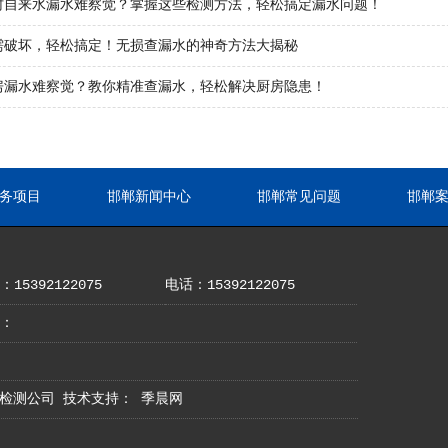
村自来水漏水难察觉？掌握这些检测方法，轻松搞定漏水问题！
需破坏，轻松搞定！无损查漏水的神奇方法大揭秘
房漏水难察觉？教你精准查漏水，轻松解决厨房隐患！
务项目
邯郸新闻中心
邯郸常见问题
邯郸
15392122075
电话：15392122075
：
地漏水检测公司 技术支持：
季晨网