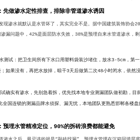
：先做渗水定性排查，排除非管道渗水诱因
发现渗水就默认是水管坏了，其实完全不是。据中国建筑装饰协会20
渗漏问题中，42%是面层防水失效，38%是预埋自来水管道渗水，
水测试：把卫生间所有下水口用塑料袋装沙堵住，放水3-5cm，第
迹；如果没有，再把水放掉，晾干3天后做第二次48小时闭水，依然
测试确实有渗水，先别急着拆，优先找本地专业测漏团队做初勘，目
，对比全国连锁的测漏品牌水侦探、漏无忧，本地团队更熟悉邯郸各楼
：预埋水管精准定位，90%的拆砖浪费都能避免
道渗水之后，最忌讳的就是“敲砖找漏”，预埋水管埋在沉箱回填层底