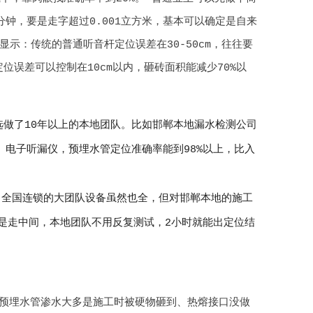
钟，要是走字超过0.001立方米，基本可以确定是自来
示：传统的普通听音杆定位误差在30-50cm，往往要
误差可以控制在10cm以内，砸砖面积能减少70%以
做了10年以上的本地团队。比如邯郸本地漏水检测公司
、电子听漏仪，预埋水管定位准确率能到98%以上，比入
，全国连锁的大团队设备虽然也全，但对邯郸本地的施工
区是走中间，本地团队不用反复测试，2小时就能出定位结
预埋水管渗水大多是施工时被硬物砸到、热熔接口没做