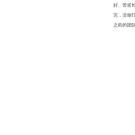
好、管道
完，没做
之前的团