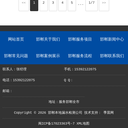
<<
1
2
3
4
5
1/7
>>
···
网站首页
邯郸关于我们
邯郸服务项目
邯郸新闻中心
邯郸常见问题
邯郸案例展示
邯郸服务流程
邯郸联系我们
联系人：张经理
手机：15392122075
电话：15392122075
Q Q：
邮箱：
地址：服务邯郸全市
Copyright © 2026 邯郸本地漏水检测公司 技术支持：
季晨网
闽ICP备17023363号-7
XML地图