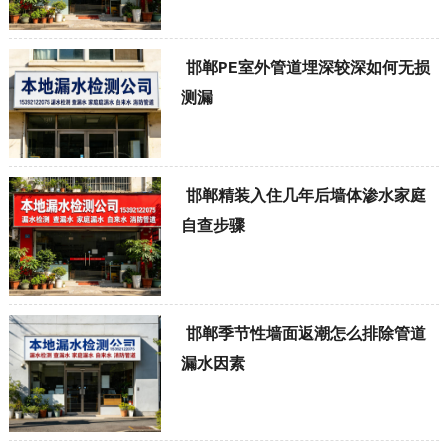
邯郸PE室外管道埋深较深如何无损
测漏
邯郸精装入住几年后墙体渗水家庭
自查步骤
邯郸季节性墙面返潮怎么排除管道
漏水因素